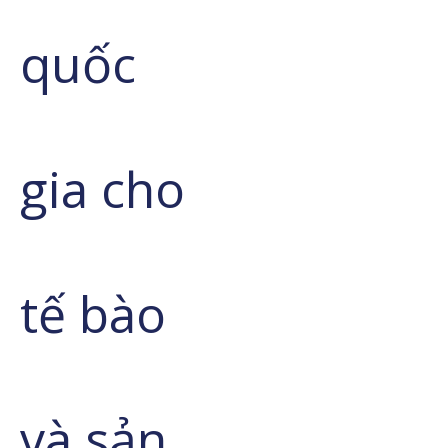
quốc
gia cho
tế bào
và sản