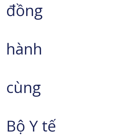
đồng
hành
cùng
Bộ Y tế