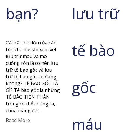
bạn?
lưu trữ
Các câu hỏi lớn của các
tế bào
bậc cha mẹ khi xem xét
lưu trữ máu và mô
cuống rốn là có nên lưu
trữ tế bào gốc và lưu
trữ tế bào gốc có đáng
gốc
không? TẾ BÀO GỐC LÀ
GÌ? Tế bào gốc là những
TẾ BÀO TIỀN THÂN
trong cơ thể chúng ta,
chưa mang đặc…
máu
Read More